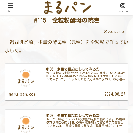
Menu
Instagram
#115 全粒粉酵母の続き
2024.09.06
一週間ほど前、少量の酵母種（元種）を全粒粉で作ってい
ました。
#106 少量で種起こししてみる①
今日はお試し実験をやってみようと思います。 いつもは合
計で４００ｇ近い量ができる元種を今回は少量にして起こ
してみました。 しっかりと強い元種を作るには、ある程度
の量の粉と液種があったほうがいいそうなんです。 そう聞
いたらあえて少ない量でやっ...
maru-pan.com
2024.08.27
#107 少量で種起こししてみる②
昨日から種起こししている少量の元種の続きです。 昨晩の
夕方６時ごろに２回目の粉＋水を加えて寝る前まで放置し
ていました。 夏場の気温であれば、種継ぎ時に１．５～２
倍になるまでの時間は約３時間です。 寝るころには膨らん
で朝まで冷蔵庫で休ませてあ...